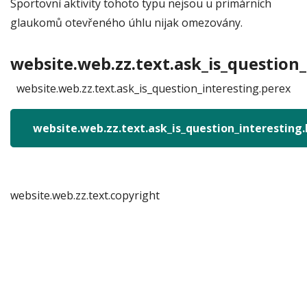
Sportovní aktivity tohoto typu nejsou u primárních
glaukomů otevřeného úhlu nijak omezovány.
website.web.zz.text.ask_is_question_
website.web.zz.text.ask_is_question_interesting.perex
website.web.zz.text.ask_is_question_interesting
website.web.zz.text.copyright