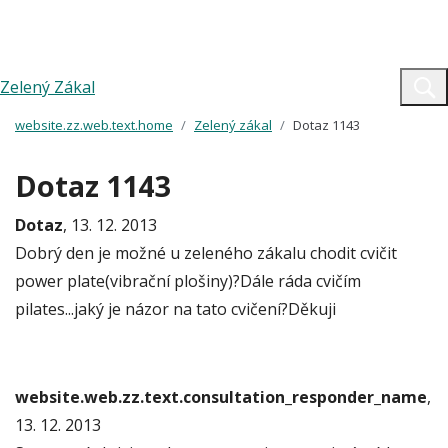
Zelený Zákal
website.zz.web.text.home
Zelený zákal
Dotaz 1143
Dotaz 1143
Dotaz
, 13. 12. 2013
Dobrý den je možné u zeleného zákalu chodit cvičit
power plate(vibrační plošiny)?Dále ráda cvičím
pilates...jaký je názor na tato cvičení?Děkuji
website.web.zz.text.consultation_responder_name
,
13. 12. 2013