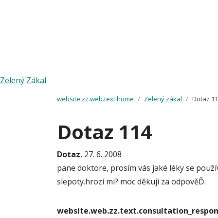
Zelený Zákal
website.zz.web.text.home
Zelený zákal
Dotaz 1
Dotaz 114
Dotaz
, 27. 6. 2008
pane doktore, prosím vás jaké léky se použív
slepoty.hrozí mi? moc děkuji za odpověĎ.
website.web.zz.text.consultation_resp