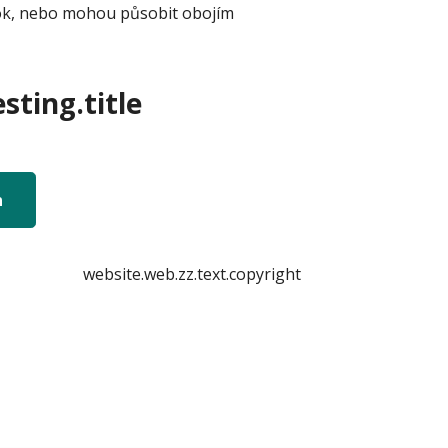
odtok, nebo mohou působit obojím
sting.title
n
website.web.zz.text.copyright