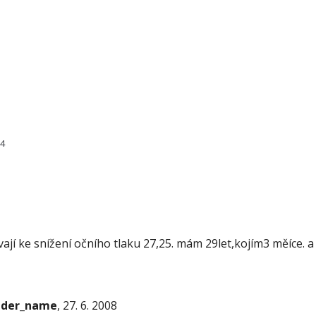
14
ají ke snížení očního tlaku 27,25. mám 29let,kojím3 měíce. a
onder_name
, 27. 6. 2008