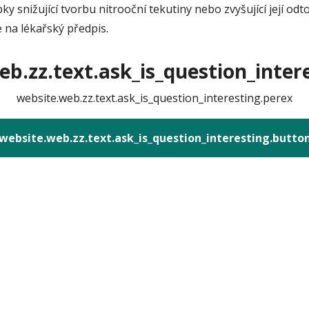
pky snižující tvorbu nitrooční tekutiny nebo zvyšující její 
na lékařský předpis.
b.zz.text.ask_is_question_intere
website.web.zz.text.ask_is_question_interesting.perex
website.web.zz.text.ask_is_question_interesting.butto