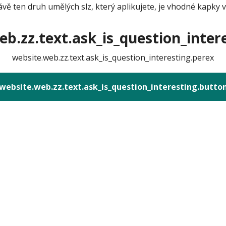
vě ten druh umělých slz, který aplikujete, je vhodné kapky v
b.zz.text.ask_is_question_intere
website.web.zz.text.ask_is_question_interesting.perex
website.web.zz.text.ask_is_question_interesting.butto