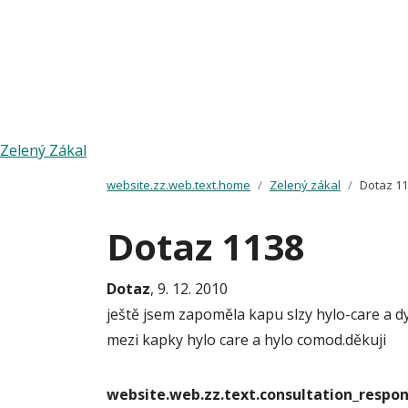
Zelený Zákal
website.zz.web.text.home
Zelený zákal
Dotaz 1
Dotaz 1138
Dotaz
, 9. 12. 2010
ještě jsem zapoměla kapu slzy hylo-care a dy
mezi kapky hylo care a hylo comod.děkuji
website.web.zz.text.consultation_resp