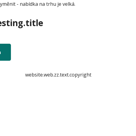
yměnit - nabídka na trhu je velká.
sting.title
n
website.web.zz.text.copyright