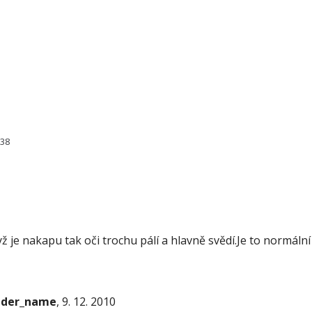
138
ž je nakapu tak oči trochu pálí a hlavně svědí.Je to normální
onder_name
, 9. 12. 2010