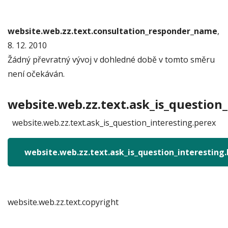
website.web.zz.text.consultation_responder_name
,
8. 12. 2010
Žádný převratný vývoj v dohledné době v tomto směru
není očekáván.
website.web.zz.text.ask_is_question_
website.web.zz.text.ask_is_question_interesting.perex
website.web.zz.text.ask_is_question_interesting
website.web.zz.text.copyright