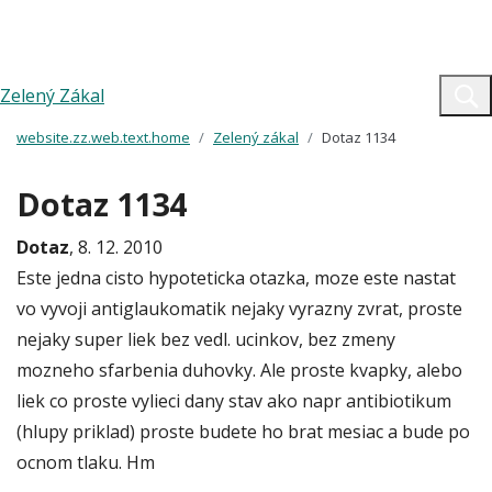
Zelený Zákal
website.zz.web.text.home
Zelený zákal
Dotaz 1134
Dotaz 1134
Dotaz
, 8. 12. 2010
Este jedna cisto hypoteticka otazka, moze este nastat
vo vyvoji antiglaukomatik nejaky vyrazny zvrat, proste
nejaky super liek bez vedl. ucinkov, bez zmeny
mozneho sfarbenia duhovky. Ale proste kvapky, alebo
liek co proste vylieci dany stav ako napr antibiotikum
(hlupy priklad) proste budete ho brat mesiac a bude po
ocnom tlaku. Hm