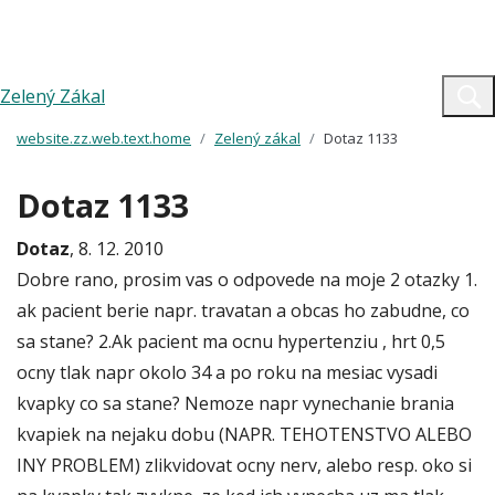
Zelený Zákal
website.zz.web.text.home
Zelený zákal
Dotaz 1133
Dotaz 1133
Dotaz
, 8. 12. 2010
Dobre rano, prosim vas o odpovede na moje 2 otazky 1.
ak pacient berie napr. travatan a obcas ho zabudne, co
sa stane? 2.Ak pacient ma ocnu hypertenziu , hrt 0,5
ocny tlak napr okolo 34 a po roku na mesiac vysadi
kvapky co sa stane? Nemoze napr vynechanie brania
kvapiek na nejaku dobu (NAPR. TEHOTENSTVO ALEBO
INY PROBLEM) zlikvidovat ocny nerv, alebo resp. oko si