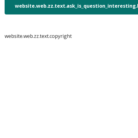
website.web.zz.text.ask_is_question_interesting
website.web.zz.text.copyright