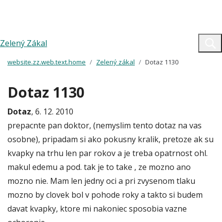
Zelený Zákal
website.zz.web.text.home
Zelený zákal
Dotaz 1130
Dotaz 1130
Dotaz
, 6. 12. 2010
prepacnte pan doktor, (nemyslim tento dotaz na vas
osobne), pripadam si ako pokusny kralik, pretoze ak su
kvapky na trhu len par rokov a je treba opatrnost ohl.
makul edemu a pod. tak je to take , ze mozno ano
mozno nie. Mam len jedny oci a pri zvysenom tlaku
mozno by clovek bol v pohode roky a takto si budem
davat kvapky, ktore mi nakoniec sposobia vazne