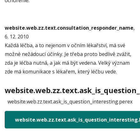
ochorenie.
website.web.zz.text.consultation_responder_name
,
6. 12. 2010
Každá léčba, a to nejenom v očním lékařství, má své
možné nežádoucí účinky. Je třeba proto bedlivě zvážit,
zda je léčba nutná, a jak má být vedena. Velký význam
zde má komunikace s lékařem, který léčbu vede.
website.web.zz.text.ask_is_question_
website.web.zz.text.ask_is_question_interesting.perex
website.web.zz.text.ask_is_question_interesting