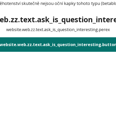
těhotenství skutečně nejsou oční kapky tohoto typu (betabl
b.zz.text.ask_is_question_intere
website.web.zz.text.ask_is_question_interesting.perex
website.web.zz.text.ask_is_question_interesting.butto