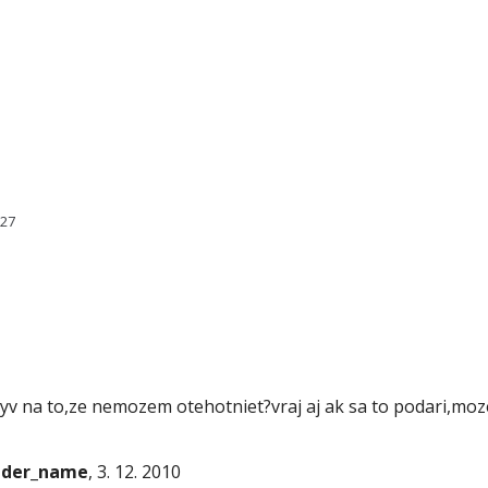
127
pyv na to,ze nemozem otehotniet?vraj aj ak sa to podari,mo
onder_name
, 3. 12. 2010