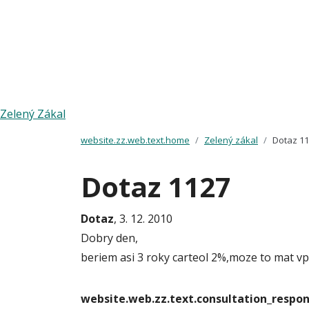
Zelený Zákal
website.zz.web.text.home
Zelený zákal
Dotaz 1
Dotaz 1127
Dotaz
, 3. 12. 2010
Dobry den,
beriem asi 3 roky carteol 2%,moze to mat v
website.web.zz.text.consultation_resp