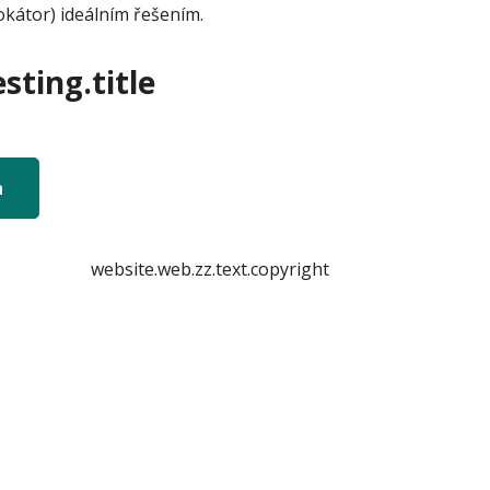
okátor) ideálním řešením.
sting.title
n
website.web.zz.text.copyright