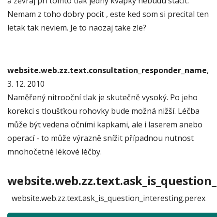
a zevraj pri tomto tlak jedny kvapky nebudu stacit.
Nemam z toho dobry pocit , este ked som si precital ten
letak tak neviem. Je to naozaj take zle?
website.web.zz.text.consultation_responder_name
,
3. 12. 2010
Naměřený nitrooční tlak je skutečně vysoký. Po jeho
korekci s tloušťkou rohovky bude možná nižší. Léčba
může být vedena očními kapkami, ale i laserem anebo
operací - to může výrazně snížit případnou nutnost
mnohočetné lékové léčby.
website.web.zz.text.ask_is_question_
website.web.zz.text.ask_is_question_interesting.perex