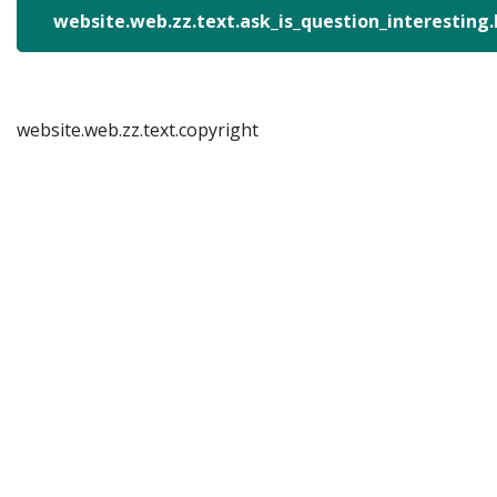
website.web.zz.text.ask_is_question_interesting
website.web.zz.text.copyright