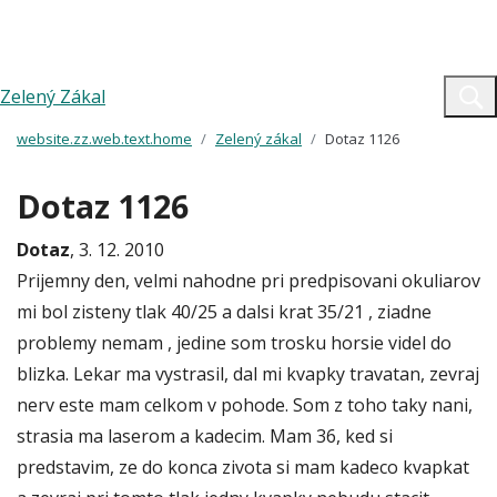
Zelený Zákal
website.zz.web.text.home
Zelený zákal
Dotaz 1126
Dotaz 1126
Dotaz
, 3. 12. 2010
Prijemny den, velmi nahodne pri predpisovani okuliarov
mi bol zisteny tlak 40/25 a dalsi krat 35/21 , ziadne
problemy nemam , jedine som trosku horsie videl do
blizka. Lekar ma vystrasil, dal mi kvapky travatan, zevraj
nerv este mam celkom v pohode. Som z toho taky nani,
strasia ma laserom a kadecim. Mam 36, ked si
predstavim, ze do konca zivota si mam kadeco kvapkat