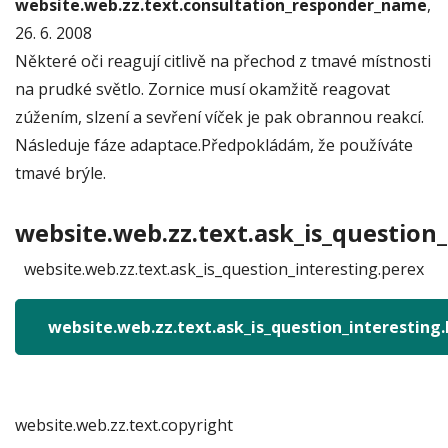
website.web.zz.text.consultation_responder_name
,
26. 6. 2008
Některé oči reagují citlivě na přechod z tmavé místnosti
na prudké světlo. Zornice musí okamžitě reagovat
zúžením, slzení a sevření víček je pak obrannou reakcí.
Následuje fáze adaptace.Předpokládám, že používáte
tmavé brýle.
website.web.zz.text.ask_is_question_
website.web.zz.text.ask_is_question_interesting.perex
website.web.zz.text.ask_is_question_interesting
website.web.zz.text.copyright