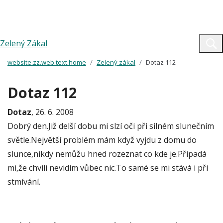
Zelený Zákal
website.zz.web.text.home
Zelený zákal
Dotaz 112
Dotaz 112
Dotaz
, 26. 6. 2008
Dobrý den.Již delší dobu mi slzí oči při silném slunečním
světle.Největší problém mám když vyjdu z domu do
slunce,nikdy nemůžu hned rozeznat co kde je.Připadá
mi,že chvíli nevidím vůbec nic.To samé se mi stává i při
stmívání.