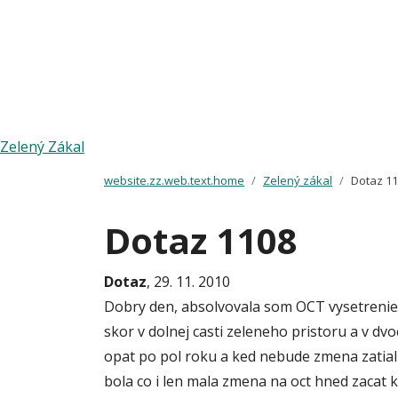
Zelený Zákal
website.zz.web.text.home
Zelený zákal
Dotaz 1
Dotaz 1108
Dotaz
, 29. 11. 2010
Dobry den, absolvovala som OCT vysetrenie 
skor v dolnej casti zeleneho pristoru a v dvo
opat po pol roku a ked nebude zmena zatial
bola co i len mala zmena na oct hned zacat k