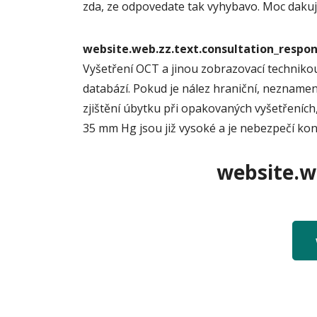
zda, ze odpovedate tak vyhybavo. Moc daku
website.web.zz.text.consultation_resp
Vyšetření OCT a jinou zobrazovací technikou
databází. Pokud je nález hraniční, neznamená
zjištění úbytku při opakovaných vyšetřeních,
35 mm Hg jsou již vysoké a je nebezpečí kon
website.we