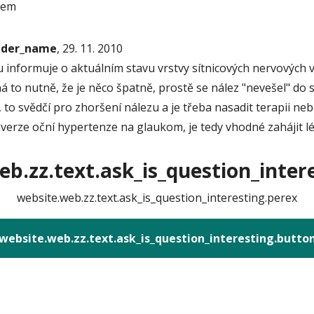
jem
onder_name
, 29. 11. 2010
 informuje o aktuálním stavu vrstvy sítnicových nervových 
 to nutně, že je něco špatně, prostě se nález "nevešel" do s
 to svědčí pro zhoršení nálezu a je třeba nasadit terapii ne
verze oční hypertenze na glaukom, je tedy vhodné zahájit l
b.zz.text.ask_is_question_intere
website.web.zz.text.ask_is_question_interesting.perex
website.web.zz.text.ask_is_question_interesting.butto