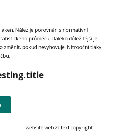
vláken. Nález je porovnán s normativní
tatistického průměru. Daleko důležitější je
bo změnit, pokud nevyhovuje. Nitrooční tlaky
éčbu.
sting.title
n
website.web.zz.text.copyright