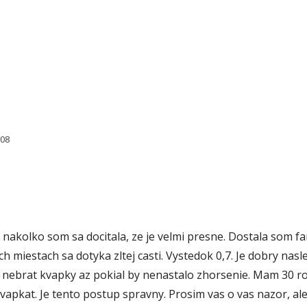
108
nakolko som sa docitala, ze je velmi presne. Dostala som f
ch miestach sa dotyka zltej casti. Vystedok 0,7. Je dobry nas
 nebrat kvapky az pokial by nenastalo zhorsenie. Mam 30 rok
vapkat. Je tento postup spravny. Prosim vas o vas nazor, al