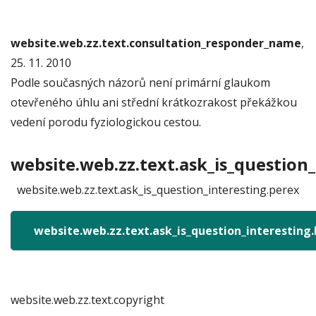
website.web.zz.text.consultation_responder_name
,
25. 11. 2010
Podle současných názorů není primární glaukom
otevřeného úhlu ani střední krátkozrakost překážkou
vedení porodu fyziologickou cestou.
website.web.zz.text.ask_is_question_
website.web.zz.text.ask_is_question_interesting.perex
website.web.zz.text.ask_is_question_interesting
website.web.zz.text.copyright