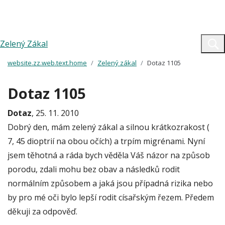
Zelený Zákal
website.zz.web.text.home
Zelený zákal
Dotaz 1105
Dotaz 1105
Dotaz
, 25. 11. 2010
Dobrý den, mám zelený zákal a silnou krátkozrakost (
7, 45 dioptrií na obou očích) a trpím migrénami. Nyní
jsem těhotná a ráda bych věděla Váš názor na způsob
porodu, zdali mohu bez obav a následků rodit
normálním způsobem a jaká jsou případná rizika nebo
by pro mé oči bylo lepší rodit císařským řezem. Předem
děkuji za odpověď.