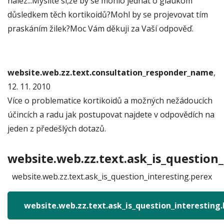
nález...Myslíte si,že by se mohlo jednat o glaukom
důsledkem těch kortikoidů?Mohl by se projevovat tím
praskáním žilek?Moc Vám děkuji za Vaší odpověď.
website.web.zz.text.consultation_responder_name
,
12. 11. 2010
Více o problematice kortikoidů a možných nežádoucích
účincích a radu jak postupovat najdete v odpovědích na
jeden z předešlých dotazů.
website.web.zz.text.ask_is_question_
website.web.zz.text.ask_is_question_interesting.perex
website.web.zz.text.ask_is_question_interesting