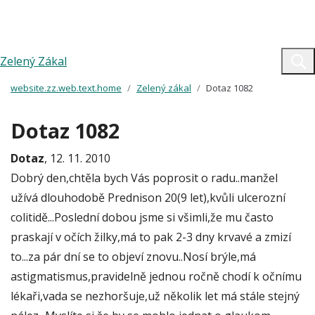
Zelený Zákal
website.zz.web.text.home
Zelený zákal
Dotaz 1082
Dotaz 1082
Dotaz
, 12. 11. 2010
Dobrý den,chtěla bych Vás poprosit o radu..manžel
užívá dlouhodobě Prednison 20(9 let),kvůli ulcerozní
colitidě...Poslední dobou jsme si všimli,že mu často
praskají v očích žilky,má to pak 2-3 dny krvavé a zmizí
to...za pár dní se to objeví znovu..Nosí brýle,má
astigmatismus,pravidelně jednou ročně chodí k očnímu
lékaři,vada se nezhoršuje,už několik let má stále stejný