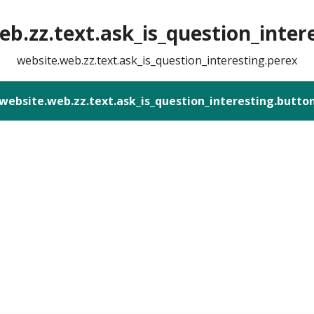
b.zz.text.ask_is_question_intere
website.web.zz.text.ask_is_question_interesting.perex
website.web.zz.text.ask_is_question_interesting.butto