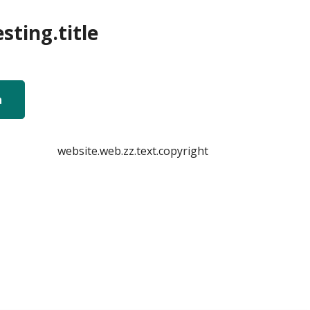
sting.title
n
website.web.zz.text.copyright