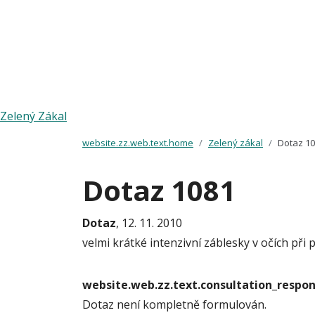
Zelený Zákal
website.zz.web.text.home
Zelený zákal
Dotaz 1
Dotaz 1081
Dotaz
, 12. 11. 2010
velmi krátké intenzivní záblesky v očích při
website.web.zz.text.consultation_resp
Dotaz není kompletně formulován.