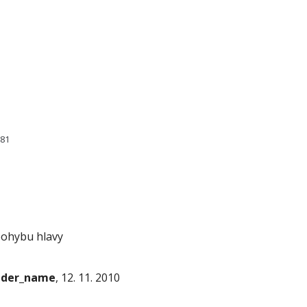
081
 pohybu hlavy
onder_name
, 12. 11. 2010