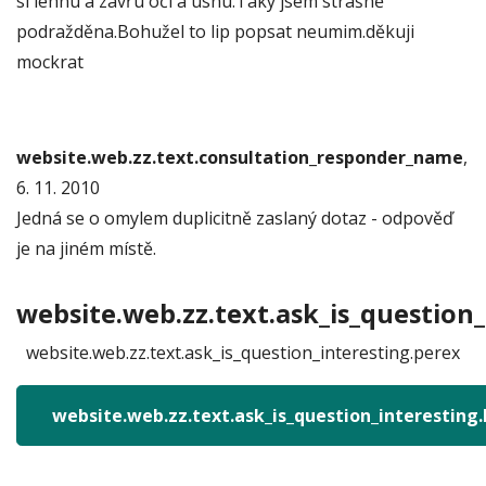
si lehnu a zavřu oči a usnu.Taky jsem strašně
podražděna.Bohužel to lip popsat neumim.děkuji
mockrat
website.web.zz.text.consultation_responder_name
,
6. 11. 2010
Jedná se o omylem duplicitně zaslaný dotaz - odpověď
je na jiném místě.
website.web.zz.text.ask_is_question_
website.web.zz.text.ask_is_question_interesting.perex
website.web.zz.text.ask_is_question_interesting