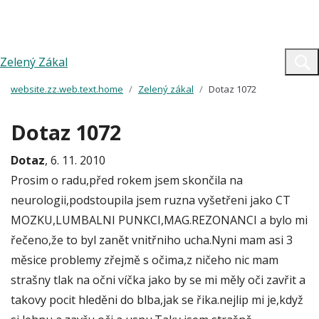
Zelený Zákal
website.zz.web.text.home
Zelený zákal
Dotaz 1072
Dotaz 1072
Dotaz
, 6. 11. 2010
Prosim o radu,před rokem jsem skončila na
neurologii,podstoupila jsem ruzna vyšetřeni jako CT
MOZKU,LUMBALNI PUNKCI,MAG.REZONANCI a bylo mi
řečeno,že to byl zanět vnitřniho ucha.Nyni mam asi 3
měsice problemy zřejmě s očima,z ničeho nic mam
strašny tlak na očni víčka jako by se mi měly oči zavřit a
takovy pocit hleděni do blba,jak se řika.nejlip mi je,když