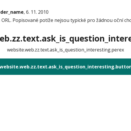
onder_name
, 6. 11. 2010
i ORL. Popisované potíže nejsou typické pro žádnou oční ch
b.zz.text.ask_is_question_intere
website.web.zz.text.ask_is_question_interesting.perex
website.web.zz.text.ask_is_question_interesting.butto