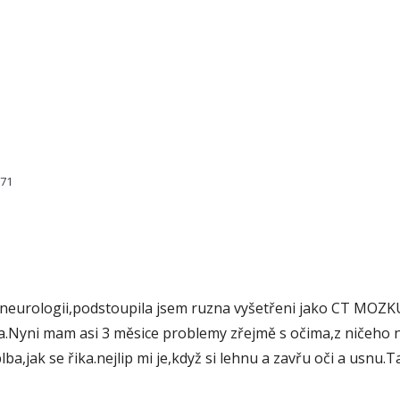
071
na neurologii,podstoupila jsem ruzna vyšetřeni jako CT
ha.Nyni mam asi 3 měsice problemy zřejmě s očima,z ničeho n
blba,jak se řika.nejlip mi je,když si lehnu a zavřu oči a usn