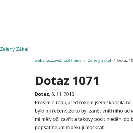
Zelený Zákal
website.zz.web.text.home
Zelený zákal
Dotaz 1
Dotaz 1071
Dotaz
, 6. 11. 2010
Prosim o radu,před rokem jsem skončila 
bylo mi řečeno,že to byl zanět vnitřniho uc
mi měly oči zavřit a takovy pocit hleděni do 
popsat neumim.děkuji mockrat