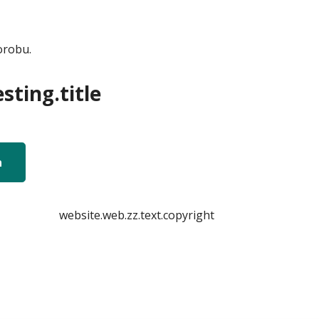
orobu.
sting.title
n
website.web.zz.text.copyright