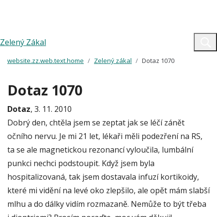
Zelený Zákal
website.zz.web.text.home
Zelený zákal
Dotaz 1070
Dotaz 1070
Dotaz
, 3. 11. 2010
Dobrý den, chtěla jsem se zeptat jak se léčí zánět
očního nervu. Je mi 21 let, lékaři měli podezření na RS,
ta se ale magnetickou rezonancí vyloučila, lumbální
punkci nechci podstoupit. Když jsem byla
hospitalizovaná, tak jsem dostavala infuzí kortikoidy,
které mi vidění na levé oko zlepšilo, ale opět mám slabší
mlhu a do dálky vidím rozmazaně. Nemůže to být třeba