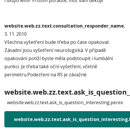
i dioptriemi? Prosím poraďte, moc vám děkuji!
website.web.zz.text.consultation_responder_name
,
3. 11. 2010
Všechna vyšetření bude třeba po čase opakovat.
Zásadní jsou vyšetření neurologická. V případě
opakování potíží byste měla podstoupit i lumbální
punkci. Je třeba také oční vyšetření, včetně
perimetru.Podezření na RS je závažné.
website.web.zz.text.ask_is_question_
website.web.zz.text.ask_is_question_interesting.perex
website.web.zz.text.ask_is_question_interesting