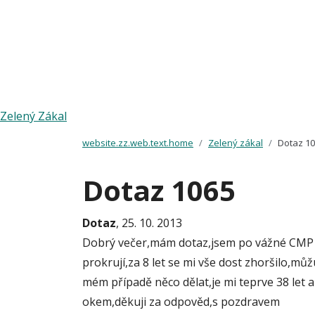
Zelený Zákal
website.zz.web.text.home
Zelený zákal
Dotaz 1
Dotaz 1065
Dotaz
, 25. 10. 2013
Dobrý večer,mám dotaz,jsem po vážné CMP a 
prokrují,za 8 let se mi vše dost zhoršilo,mů
mém případě něco dělat,je mi teprve 38 let 
okem,děkuji za odpověd,s pozdravem