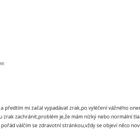
065
předtím mi začal vypadávat zrak,po vyléčení vážného onemo
žu zrak zachránit,problém je,že mám nízký nebo normální tlak
a pořád válčím se zdravotní stránkou,vždy se objeví něco nov