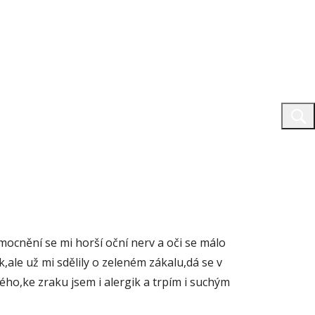
cnění se mi horší oční nerv a oči se málo
,ale už mi sdělily o zeleném zákalu,dá se v
ého,ke zraku jsem i alergik a trpím i suchým