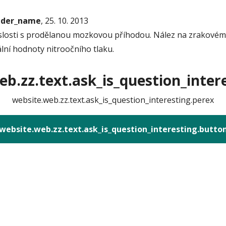
onder_name
, 25. 10. 2013
slosti s prodělanou mozkovou příhodou. Nález na zrakovém n
ální hodnoty nitroočního tlaku.
b.zz.text.ask_is_question_intere
website.web.zz.text.ask_is_question_interesting.perex
website.web.zz.text.ask_is_question_interesting.butto