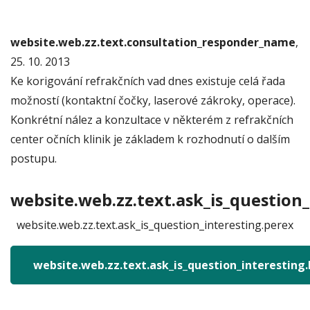
website.web.zz.text.consultation_responder_name
,
25. 10. 2013
Ke korigování refrakčních vad dnes existuje celá řada
možností (kontaktní čočky, laserové zákroky, operace).
Konkrétní nález a konzultace v některém z refrakčních
center očních klinik je základem k rozhodnutí o dalším
postupu.
website.web.zz.text.ask_is_question_
website.web.zz.text.ask_is_question_interesting.perex
website.web.zz.text.ask_is_question_interesting