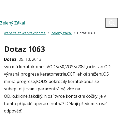
Zelený Zákal
website.zz.web.text.home
Zelený zákal
Dotaz 1063
Dotaz 1063
Dotaz
, 25. 10. 2013
syn má keratokomus,VOD5/50,VOS5/20sl.,orbscan OD
výrazná progrese keratometrie,CCT lehké snížení,OS
mírná progrese,KODS pokročilý keratokonus se
subepitel.jizvami paracentrálně více na
OD,io.klidné,fakciký. Nosí tvrdé kontaktní čočky. je v
tomto případě operace nutná? Děkuji předem za vaši
odpověď.