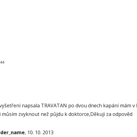
044
vyšetření napsala TRAVATAN po dvou dnech kapání mám v le
i si můsím zvyknout než půjdu k doktorce,Děkuji za odpověd
onder_name
, 10. 10. 2013