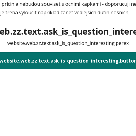
u pricin a nebudou souviset s ocnimi kapkami - doporucuji n
e treba vyloucit napriklad zanet vedlejsich dutin nosnich,
b.zz.text.ask_is_question_intere
website.web.zz.text.ask_is_question_interesting.perex
website.web.zz.text.ask_is_question_interesting.butto