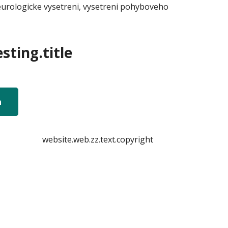
eurologicke vysetreni, vysetreni pohyboveho
sting.title
n
website.web.zz.text.copyright