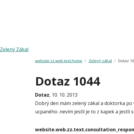
Zelený Zákal
website.zz.web.text.home
Zelený zákal
Dotaz 1
Dotaz 1044
Dotaz
, 10. 10. 2013
Dobrý den mám zelený zákal a doktorka po 
ucpaného .nevím jestli je to z kapek a jestl
website.web.zz.text.consultation_resp