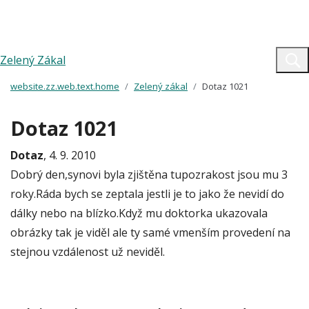
Zelený Zákal
website.zz.web.text.home
Zelený zákal
Dotaz 1021
Dotaz 1021
Dotaz
, 4. 9. 2010
Dobrý den,synovi byla zjištěna tupozrakost jsou mu 3
roky.Ráda bych se zeptala jestli je to jako že nevidí do
dálky nebo na blízko.Když mu doktorka ukazovala
obrázky tak je viděl ale ty samé vmenším provedení na
stejnou vzdálenost už neviděl.