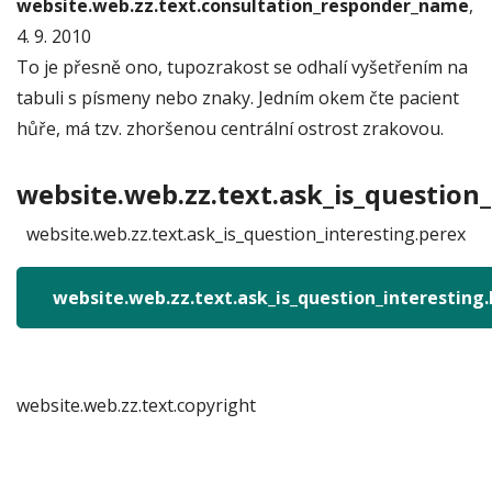
website.web.zz.text.consultation_responder_name
,
4. 9. 2010
To je přesně ono, tupozrakost se odhalí vyšetřením na
tabuli s písmeny nebo znaky. Jedním okem čte pacient
hůře, má tzv. zhoršenou centrální ostrost zrakovou.
website.web.zz.text.ask_is_question_
website.web.zz.text.ask_is_question_interesting.perex
website.web.zz.text.ask_is_question_interesting
website.web.zz.text.copyright