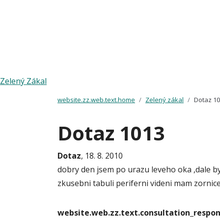
Zelený Zákal
website.zz.web.text.home
Zelený zákal
Dotaz 1
Dotaz 1013
Dotaz
, 18. 8. 2010
dobry den jsem po urazu leveho oka ,dale b
zkusebni tabuli periferni videni mam zornice
website.web.zz.text.consultation_resp