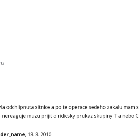
013
yla odchlipnuta sitnice a po te operace sedeho zakalu mam 
 nereaguje muzu prijit o ridicsky prukaz skupiny T a nebo C
onder_name
, 18. 8. 2010