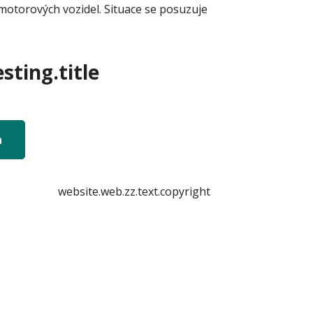
otorových vozidel. Situace se posuzuje
sting.title
n
website.web.zz.text.copyright