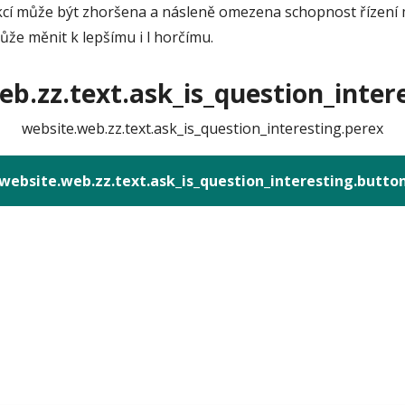
cí může být zhoršena a násleně omezena schopnost řízení m
že měnit k lepšímu i l horčímu.
b.zz.text.ask_is_question_intere
website.web.zz.text.ask_is_question_interesting.perex
website.web.zz.text.ask_is_question_interesting.butto