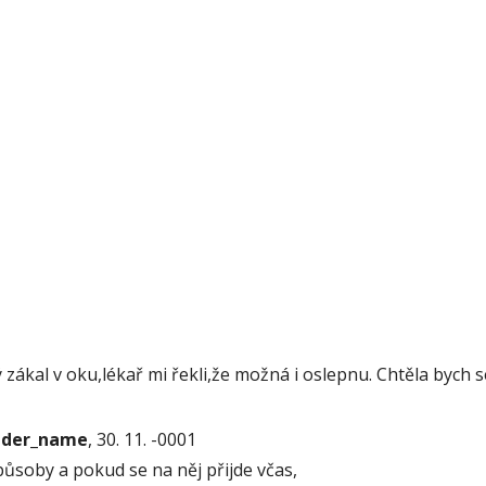
kal v oku,lékař mi řekli,že možná i oslepnu. Chtěla bych se z
onder_name
, 30. 11. -0001
působy a pokud se na něj přijde včas,