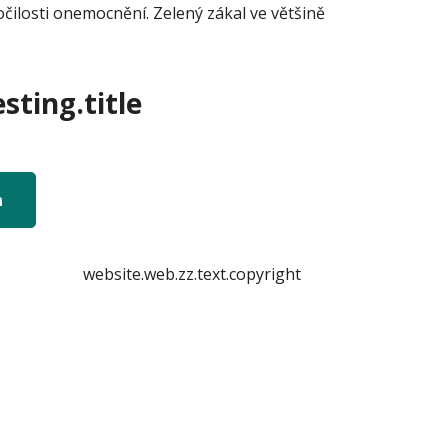
očilosti onemocnění. Zelený zákal ve většině
sting.title
n
website.web.zz.text.copyright