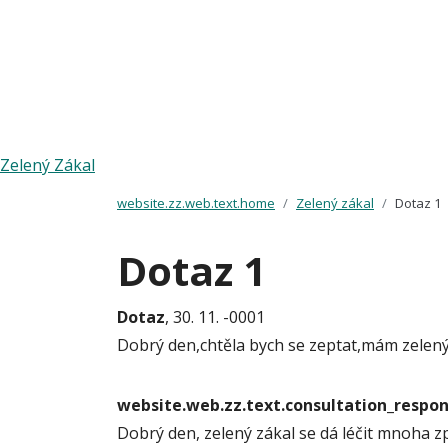
Zelený Zákal
website.zz.web.text.home
Zelený zákal
Dotaz 1
Dotaz 1
Dotaz
, 30. 11. -0001
Dobrý den,chtěla bych se zeptat,mám zelený zá
website.web.zz.text.consultation_resp
Dobrý den, zelený zákal se dá léčit mnoha z