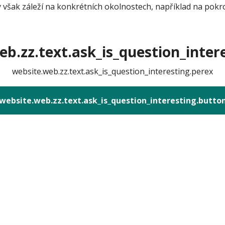
y však záleží na konkrétních okolnostech, například na pokr
b.zz.text.ask_is_question_intere
website.web.zz.text.ask_is_question_interesting.perex
website.web.zz.text.ask_is_question_interesting.butto