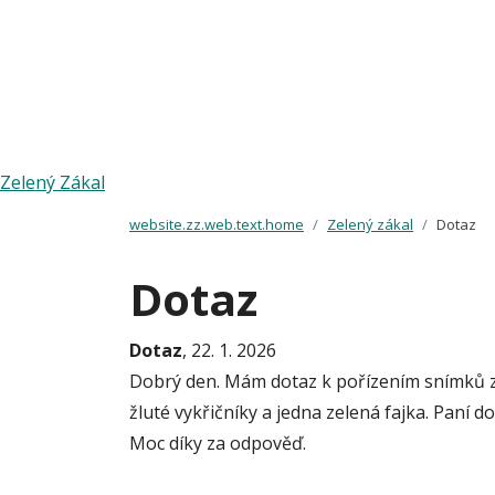
Zelený Zákal
website.zz.web.text.home
Zelený zákal
Dotaz
Dotaz
Dotaz
, 22. 1. 2026
Dobrý den. Mám dotaz k pořízením snímků z H
žluté vykřičníky a jedna zelená fajka. Paní 
Moc díky za odpověď.