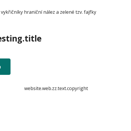
řičníky hraniční nález a zelené tzv. fajfky
sting.title
n
website.web.zz.text.copyright