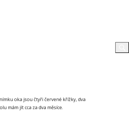
ímku oka jsou čtyři červené křížky, dva
olu mám jít cca za dva měsíce.