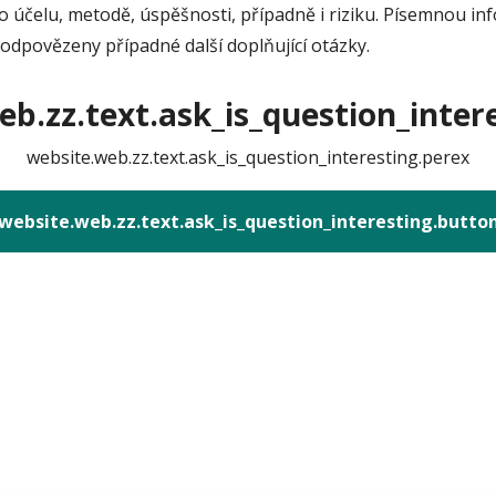
 účelu, metodě, úspěšnosti, případně i riziku. Písemnou in
dpovězeny případné další doplňující otázky.
b.zz.text.ask_is_question_intere
website.web.zz.text.ask_is_question_interesting.perex
website.web.zz.text.ask_is_question_interesting.butto