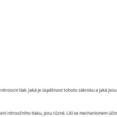
nitroocni tlak. Jaká je úspěšnost tohoto zákroku a jaká jsou 
žení nitroočního tlaku, jsou různé. Liší se mechanismem úči