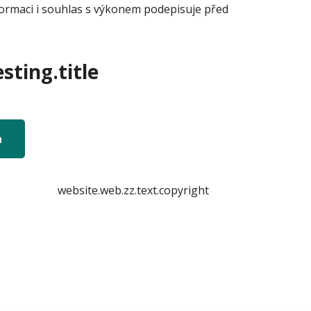
formaci i souhlas s výkonem podepisuje před
sting.title
n
website.web.zz.text.copyright