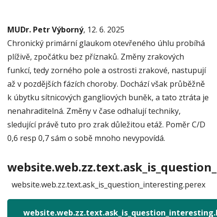
MUDr. Petr Výborný
, 12. 6. 2025
Chronický primární glaukom otevřeného úhlu probíhá
plíživě, zpočátku bez příznaků. Změny zrakových
funkcí, tedy zorného pole a ostrosti zrakové, nastupují
až v pozdějších fázích choroby. Dochází však průběžně
k úbytku sítnicových gangliových buněk, a tato ztráta je
nenahraditelná. Změny v čase odhalují techniky,
sledující právě tuto pro zrak důležitou etáž. Poměr C/D
0,6 resp 0,7 sám o sobě mnoho nevypovídá.
website.web.zz.text.ask_is_question_
website.web.zz.text.ask_is_question_interesting.perex
website.web.zz.text.ask_is_question_interesting