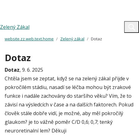
Zelený Zákal
website.zz.web.text.home
Zelený zákal
Dotaz
Dotaz
Dotaz
, 9. 6. 2025
Chtěla jsem se zeptat, když se na zelený zákal přijde v
pokročilém stádiu, nasadí se léčba mohou být zrakové
funkce i nadále zachovány do staršího věku? Vím, že to
závisí na výsledcích v čase a na dalších faktorech. Pokud
člověk stále dobře vidí, je možné, aby měl pokročilý
glaukom? je to vážně poměr C/D 0,6; 0,7; tenký
neuroretinalní lem? Děkuji