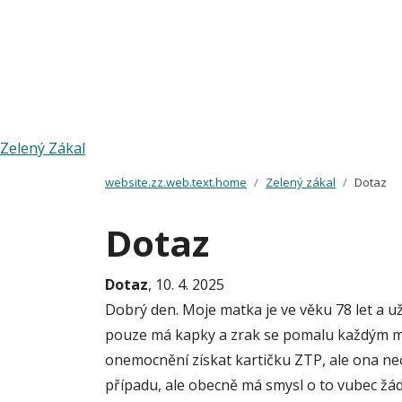
Zelený Zákal
website.zz.web.text.home
Zelený zákal
Dotaz
Dotaz
Dotaz
, 10. 4. 2025
Dobrý den. Moje matka je ve věku 78 let a už 
pouze má kapky a zrak se pomalu každým měsí
onemocnění získat kartičku ZTP, ale ona nech
případu, ale obecně má smysl o to vubec ž