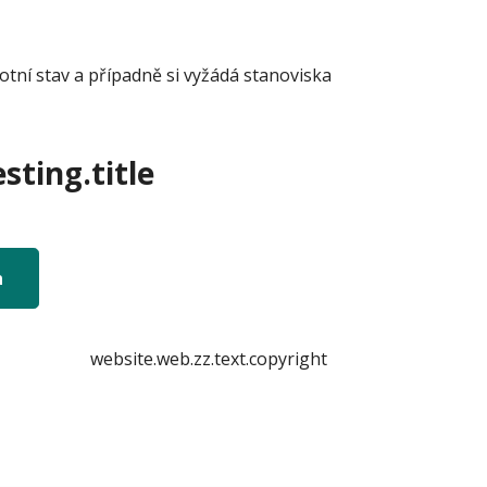
otní stav a případně si vyžádá stanoviska
sting.title
n
website.web.zz.text.copyright