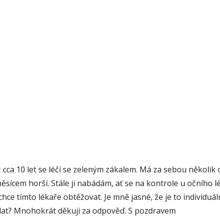
cca 10 let se léčí se zeleným zákalem. Má za sebou několik o
cem horší. Stále ji nabádám, ať se na kontrole u očního lék
ce tímto lékaře obtěžovat. Je mně jasné, že je to individuáln
ádat? Mnohokrát děkuji za odpověď. S pozdravem