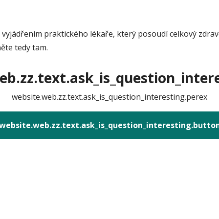
s vyjádřením praktického lékaře, který posoudí celkový zdrav
něte tedy tam.
b.zz.text.ask_is_question_intere
website.web.zz.text.ask_is_question_interesting.perex
website.web.zz.text.ask_is_question_interesting.butto