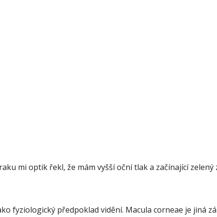
 mi optik řekl, že mám vyšší oční tlak a začínající zelený zá
ko fyziologický předpoklad vidění. Macula corneae je jiná zále