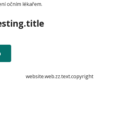
ení očním lékařem.
sting.title
n
website.web.zz.text.copyright