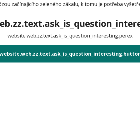
ózou začínajícího zeleného zákalu, k tomu je potřeba vyšetř
b.zz.text.ask_is_question_intere
website.web.zz.text.ask_is_question_interesting.perex
website.web.zz.text.ask_is_question_interesting.butto