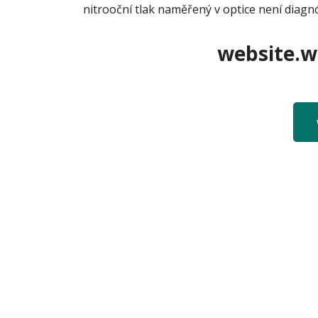
nitrooční tlak naměřený v optice není diagn
website.we