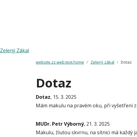
Zelený Zákal
website.zz.web.text.home
Zelený zákal
Dotaz
Dotaz
Dotaz
, 15. 3. 2025
Mám makulu na pravém oku, při vyšetření zraku
MUDr. Petr Výborný
, 21. 3. 2025
Makulu, žlutou skvrnu, na sítnici má každý ja