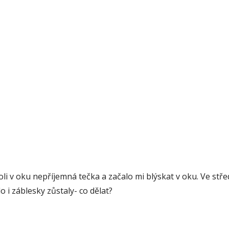
i v oku nepříjemná tečka a začalo mi blýskat v oku. Ve stře
lo i záblesky zůstaly- co dělat?