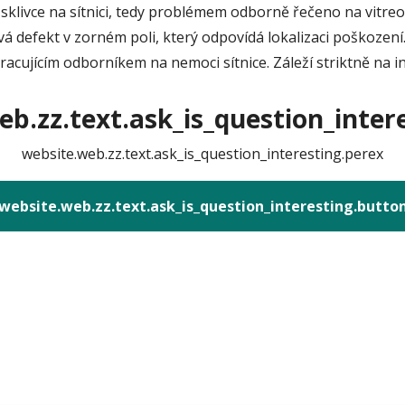
sklivce na sítnici, tedy problémem odborně řečeno na vitreo
vá defekt v zorném poli, který odpovídá lokalizaci poškození. 
racujícím odborníkem na nemoci sítnice. Záleží striktně na 
b.zz.text.ask_is_question_intere
website.web.zz.text.ask_is_question_interesting.perex
website.web.zz.text.ask_is_question_interesting.butto