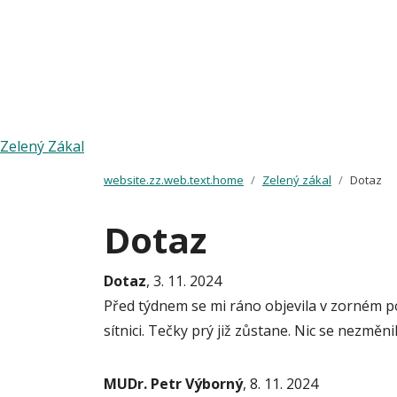
Zelený Zákal
website.zz.web.text.home
Zelený zákal
Dotaz
Dotaz
Dotaz
, 3. 11. 2024
Před týdnem se mi ráno objevila v zorném pol
sítnici. Tečky prý již zůstane. Nic se nezměni
MUDr. Petr Výborný
, 8. 11. 2024