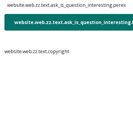
website.web.zz.text.ask_is_question_interesting.perex
website.web.zz.text.ask_is_question_interesting
website.web.zz.text.copyright