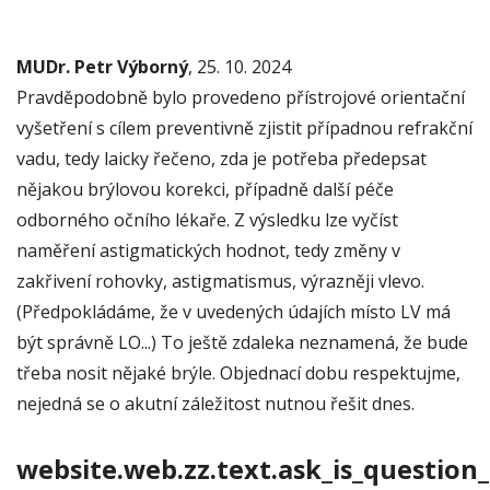
MUDr. Petr Výborný
, 25. 10. 2024
Pravděpodobně bylo provedeno přístrojové orientační
vyšetření s cílem preventivně zjistit případnou refrakční
vadu, tedy laicky řečeno, zda je potřeba předepsat
nějakou brýlovou korekci, případně další péče
odborného očního lékaře. Z výsledku lze vyčíst
naměření astigmatických hodnot, tedy změny v
zakřivení rohovky, astigmatismus, výrazněji vlevo.
(Předpokládáme, že v uvedených údajích místo LV má
být správně LO...) To ještě zdaleka neznamená, že bude
třeba nosit nějaké brýle. Objednací dobu respektujme,
nejedná se o akutní záležitost nutnou řešit dnes.
website.web.zz.text.ask_is_question_