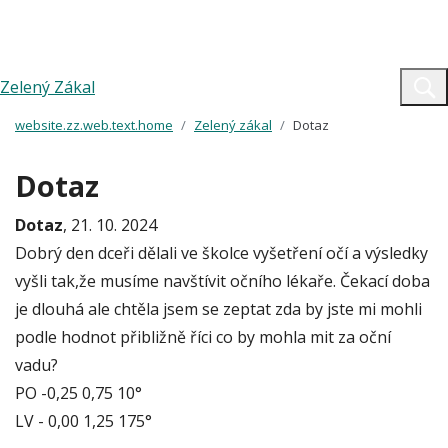
Zelený Zákal
website.zz.web.text.home
Zelený zákal
Dotaz
Dotaz
Dotaz
, 21. 10. 2024
Dobrý den dceři dělali ve školce vyšetření očí a výsledky
vyšli tak,že musíme navštívit očního lékaře. Čekací doba
je dlouhá ale chtěla jsem se zeptat zda by jste mi mohli
podle hodnot přibližně říci co by mohla mit za oční
vadu?
PO -0,25 0,75 10°
LV - 0,00 1,25 175°