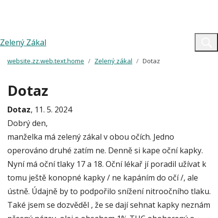
Zelený Zákal
website.zz.web.text.home
Zelený zákal
Dotaz
Dotaz
Dotaz
, 11. 5. 2024
Dobrý den,
manželka má zelený zákal v obou očích. Jedno
operováno druhé zatím ne. Denně si kape oční kapky.
Nyní má oční tlaky 17 a 18. Oční lékař jí poradil užívat k
tomu ještě konopné kapky / ne kapáním do očí /, ale
ústně. Údajně by to podpořilo snížení nitroočního tlaku.
Také jsem se dozvěděl , že se dají sehnat kapky neznám