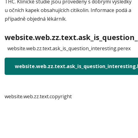
THC. Klinické studie jsou provedeny s dobrými výsledky
u očních kapek obsahujících citikolin. Informace podá a
případně objedná lékárník.
website.web.zz.text.ask_is_question_
website.web.zz.text.ask_is_question_interesting.perex
website.web.zz.text.ask_is_question_interesting
website.web.zz.text.copyright