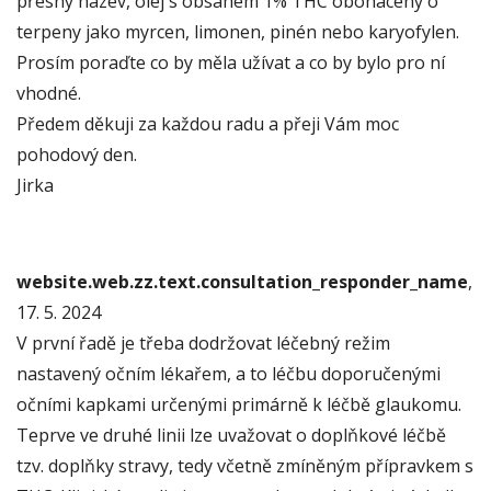
přesný název, olej s obsahem 1% THC obohacený o
terpeny jako myrcen, limonen, pinén nebo karyofylen.
Prosím poraďte co by měla užívat a co by bylo pro ní
vhodné.
Předem děkuji za každou radu a přeji Vám moc
pohodový den.
Jirka
website.web.zz.text.consultation_responder_name
,
17. 5. 2024
V první řadě je třeba dodržovat léčebný režim
nastavený očním lékařem, a to léčbu doporučenými
očními kapkami určenými primárně k léčbě glaukomu.
Teprve ve druhé linii lze uvažovat o doplňkové léčbě
tzv. doplňky stravy, tedy včetně zmíněným přípravkem s