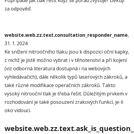
Popřípadě jak tlak řešit když se pořád zvyšuje? Děkuji
za odpověď.
website.web.zz.text.consultation_responder_name
,
31. 1. 2024
Ke snížení nitroočního tlaku jsou k dispozici oční kapky,
z nichž je jistě možno vybrat i v těhotenství a při kojení
(viz odborná literatura dostupná i na webových
vyhledávačích), dále několik typů laserových zákroků, a
také různé modifikace operačních zákroků. Takto
vysoký nitrooční tlak je třeba řešit. Důležitým prvkem v
rozhodování je také posouzení zrakových funkcí, je-li
oko vidoucí.
website.web.zz.text.ask_is_question_