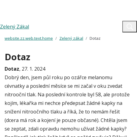
Zelený Zákal
website.zz.web.text.home
Zelený zákal
Dotaz
Dotaz
Dotaz
, 27. 1. 2024
Dobrý den, jsem půl roku po ozářce melanomu
cévnatky a poslední měsíce se mi začal v oku zvedat
nitrooční tlak. Na poslední kontrole byl 58, ale protože
kojím, lékařka mi nechce předepsat žádné kapky na
snížení nitroočního tlaku a říká, že to nemám řešit
(dcera má rok a kojení je pouze občasné). Chtěla jsem
se zeptat, zdali opravdu nemohu užívat žádné kapky?