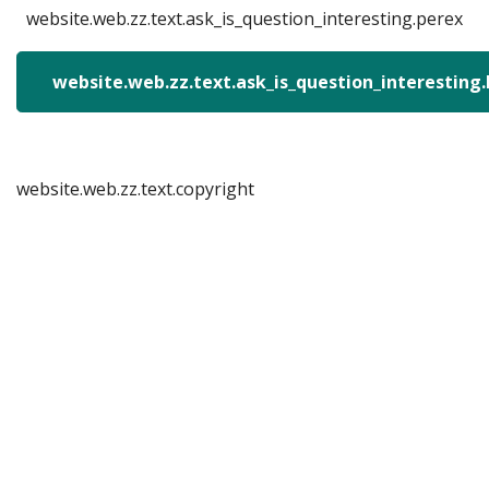
website.web.zz.text.ask_is_question_interesting.perex
website.web.zz.text.ask_is_question_interesting
website.web.zz.text.copyright