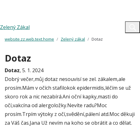
Zelený Zákal
website.zz.web.text.home
Zelený zákal
Dotaz
Dotaz
Dotaz
, 5. 1. 2024
Dobrý večer,můj dotaz nesouvisí se zel. zákalem,ale
prosím.Mám v očích stafilokok epidermidis,léčím se už
skoro rok a nic nezabírá.Ani oční kapky,masti do
očí,vakcína od alergoložky.Nevíte radu?Moc
prosím.Trpím výtoky z očí,svědění,pálení atd.Moc děkuji
za Váš čas.Jana Už nevím na koho se obrátit a co dělat.