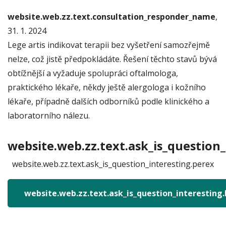
website.web.zz.text.consultation_responder_name
,
31. 1. 2024
Lege artis indikovat terapii bez vyšetření samozřejmě
nelze, což jistě předpokládáte. Řešení těchto stavů bývá
obtížnější a vyžaduje spolupráci oftalmologa,
praktického lékaře, někdy ještě alergologa i kožního
lékaře, případně dalších odborníků podle klinického a
laboratorního nálezu.
website.web.zz.text.ask_is_question_
website.web.zz.text.ask_is_question_interesting.perex
website.web.zz.text.ask_is_question_interesting