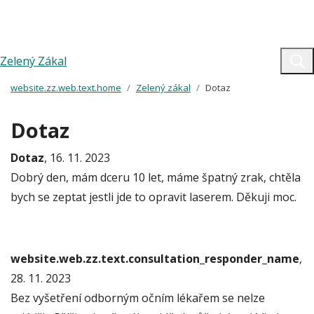
Zelený Zákal
website.zz.web.text.home
Zelený zákal
Dotaz
Dotaz
Dotaz
, 16. 11. 2023
Dobrý den, mám dceru 10 let, máme špatný zrak, chtěla
bych se zeptat jestli jde to opravit laserem. Děkuji moc.
website.web.zz.text.consultation_responder_name
,
28. 11. 2023
Bez vyšetření odborným očním lékařem se nelze