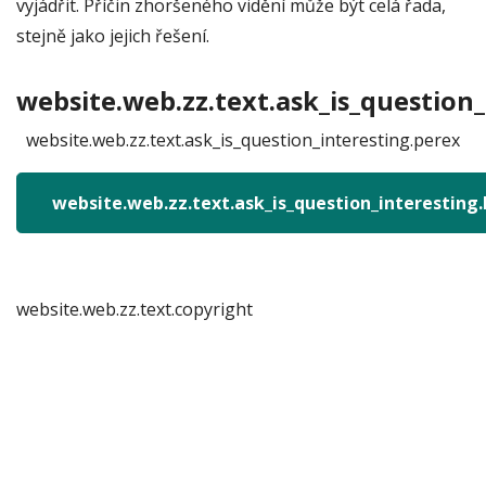
vyjádřit. Příčin zhoršeného vidění může být celá řada,
stejně jako jejich řešení.
website.web.zz.text.ask_is_question_
website.web.zz.text.ask_is_question_interesting.perex
website.web.zz.text.ask_is_question_interesting
website.web.zz.text.copyright