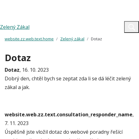
Zelený Zákal
website.zz.web.text.home
Zelený zákal
Dotaz
Dotaz
Dotaz
, 16. 10. 2023
Dobrý den, chtěl bych se zeptat zda li se dá léčit zelený
zákal a jak.
website.web.zz.text.consultation_responder_name
,
7. 11. 2023
Úspěšně jste vložil dotaz do webové poradny řešící