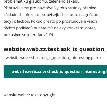
problematiku glaukomu, zeleného zákalu.
Připravili jsme pro návštěvníky této stránky přehled
základních informací, souvisejících s touto diagnózou,
tedy i s léčbou. Pokud přesto po prostudování všech
těchto podkladů budete mít nějaký konkrétní dotaz,
pokusíme se jej zodpovědět.
website.web.zz.text.ask_is_question_
website.web.zz.text.ask_is_question_interesting.perex
website.web.zz.text.ask_is_question_interesting
website.web.zz.text.copyright