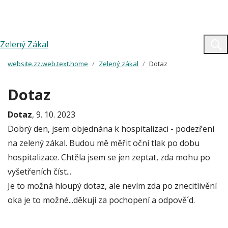
Zelený Zákal
website.zz.web.text.home
Zelený zákal
Dotaz
Dotaz
Dotaz
, 9. 10. 2023
Dobrý den, jsem objednána k hospitalizaci - podezření
na zelený zákal. Budou mě měřit oční tlak po dobu
hospitalizace. Chtěla jsem se jen zeptat, zda mohu po
vyšetřeních číst...
Je to možná hloupý dotaz, ale nevím zda po znecitlivění
oka je to možné...děkuji za pochopení a odpově´d.