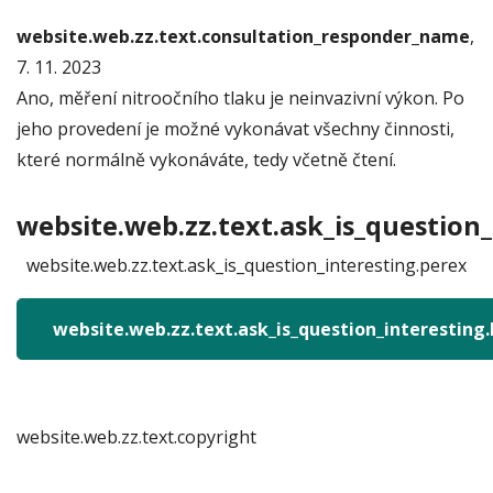
website.web.zz.text.consultation_responder_name
,
7. 11. 2023
Ano, měření nitroočního tlaku je neinvazivní výkon. Po
jeho provedení je možné vykonávat všechny činnosti,
které normálně vykonáváte, tedy včetně čtení.
website.web.zz.text.ask_is_question_
website.web.zz.text.ask_is_question_interesting.perex
website.web.zz.text.ask_is_question_interesting
website.web.zz.text.copyright