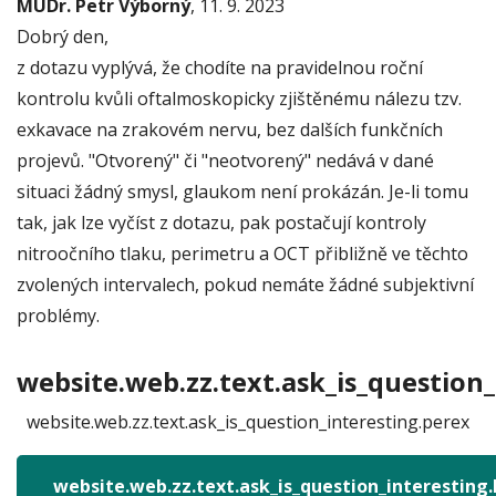
MUDr. Petr Výborný
, 11. 9. 2023
Dobrý den,
z dotazu vyplývá, že chodíte na pravidelnou roční
kontrolu kvůli oftalmoskopicky zjištěnému nálezu tzv.
exkavace na zrakovém nervu, bez dalších funkčních
projevů. "Otvorený" či "neotvorený" nedává v dané
situaci žádný smysl, glaukom není prokázán. Je-li tomu
tak, jak lze vyčíst z dotazu, pak postačují kontroly
nitroočního tlaku, perimetru a OCT přibližně ve těchto
zvolených intervalech, pokud nemáte žádné subjektivní
problémy.
website.web.zz.text.ask_is_question_
website.web.zz.text.ask_is_question_interesting.perex
website.web.zz.text.ask_is_question_interesting