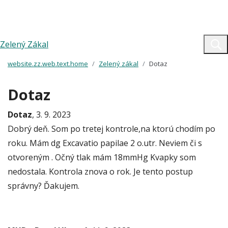
Zelený Zákal
website.zz.web.text.home
Zelený zákal
Dotaz
Dotaz
Dotaz
, 3. 9. 2023
Dobrý deň. Som po tretej kontrole,na ktorú chodím po
roku. Mám dg Excavatio papilae 2 o.utr. Neviem či s
otvoreným . Očný tlak mám 18mmHg Kvapky som
nedostala. Kontrola znova o rok. Je tento postup
správny? Ďakujem.