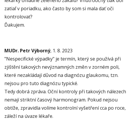
lekárky ohľadne zeleného zákalu? Vnútroočný tlak bol
zatiaľ v poriadku, ako často by som si mala dať oči
kontrolovať?
Ďakujem.
MUDr. Petr Výborný
, 1. 8. 2023
"Nespecifické výpadky" je termín, který se používá při
zjištění takových nevýznamných změn v zorném poli,
které nezakládají důvod na diagnózu glaukomu, tzn.
nejsou pro tuto diagnózu typické.
Tedy dobrá zpráva. Oční kontroly při takových nálezech
nemají striktní časový harmonogram. Pokud nejsou
obtíže, zpravidla volíme kontrolní vyšetření cca po roce,
záleží na úvaze lékaře.