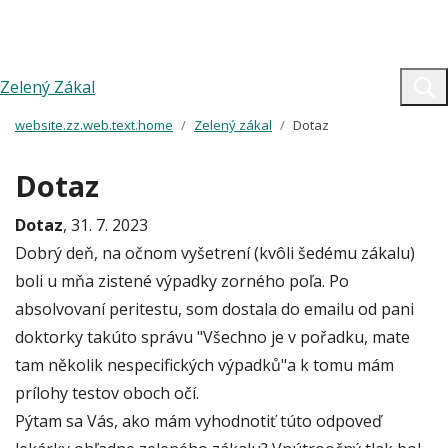
Zelený Zákal
website.zz.web.text.home
Zelený zákal
Dotaz
Dotaz
Dotaz
, 31. 7. 2023
Dobrý deň, na očnom vyšetrení (kvôli šedému zákalu)
boli u mňa zistené výpadky zorného poľa. Po
absolvovaní peritestu, som dostala do emailu od pani
doktorky takúto správu "Všechno je v pořadku, mate
tam několik nespecifických výpadků"a k tomu mám
prílohy testov oboch očí.
Pýtam sa Vás, ako mám vyhodnotiť túto odpoveď