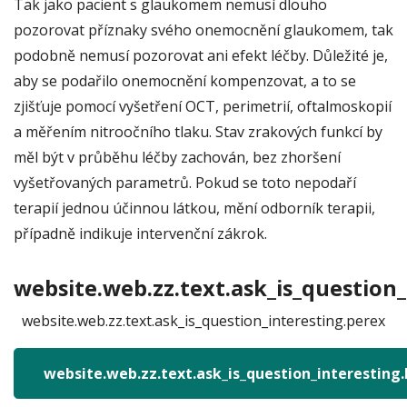
Tak jako pacient s glaukomem nemusí dlouho
pozorovat příznaky svého onemocnění glaukomem, tak
podobně nemusí pozorovat ani efekt léčby. Důležité je,
aby se podařilo onemocnění kompenzovat, a to se
zjišťuje pomocí vyšetření OCT, perimetrií, oftalmoskopií
a měřením nitroočního tlaku. Stav zrakových funkcí by
měl být v průběhu léčby zachován, bez zhoršení
vyšetřovaných parametrů. Pokud se toto nepodaří
terapií jednou účinnou látkou, mění odborník terapii,
případně indikuje intervenční zákrok.
website.web.zz.text.ask_is_question_
website.web.zz.text.ask_is_question_interesting.perex
website.web.zz.text.ask_is_question_interesting