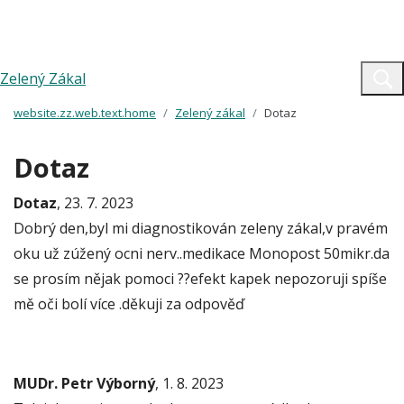
Zelený Zákal
website.zz.web.text.home
Zelený zákal
Dotaz
Dotaz
Dotaz
, 23. 7. 2023
Dobrý den,byl mi diagnostikován zeleny zákal,v pravém
oku už zúžený ocni nerv..medikace Monopost 50mikr.da
se prosím nějak pomoci ??efekt kapek nepozoruji spíše
mě oči bolí více .děkuji za odpověď
MUDr. Petr Výborný
, 1. 8. 2023