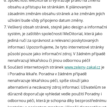
Společnost MeDitorial si vyhrazuje právo na změnu
obsahu a přístupu ke stránkám. K plánovaným
zásadním změnám obsahu stránek a ke změnám jejich
užívání bude vždy připojeno datum změny.
Veškerý obsah stránek, stejně jako design a informační
systém, je zaštítěn společností MeDitorial, která jako
jediná ručí za správnost a relevanci poskytovaných
informací. Upozorňujeme, že tyto internetové stránky
působí pouze jako informační zdroj. V žádném případě
nenahrazují lékařskou či jinou odbornou péči!
Součástí internetových stránek
www.zeleny-zakal.cz
je
i Poradna lékaře. Poradna v žádném případě
nenahrazuje lékařskou péči, spíše slouží jako
alternativní a nezávazný zdroj informací. Uživatelům se
důrazně doporučuje vyhledat vedle použití Poradny i
odbornou péči, která je schopna díky bezprostřednímu