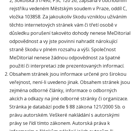
2, Sokolská 31/490, PSČ 120 26, zapsána v obchodním
rejstříku vedeném Městským soudem v Praze, oddíl C,
vložka 103858. Za jakoukoliv škodu vzniklou užíváním
těchto internetových stránek vám či třetí osobě v
důsledku porušení takovéto dohody nenese MeDitorial
odpovědnost a vy jste povinni nahradit nárokující
straně škodu v plném rozsahu a výši. Společnost
MeDitorial nenese žádnou odpovědnost za špatné
použití či interpretaci zde prezentovaných informací.
Obsahem stránek jsou informace určené pro širokou
veřejnost, není-li uvedeno jinak. Obsahem stránek jsou
zejména odborné články, informace o odborných
akcích a odkazy na jiné odborné stránky či organizace.
Stránka je databází podle § 88 zákona 121/2000 Sb. o
právu autorském. Veškeré nakládání s autorskými
právy se řídí tímto zákonem. Autorská práva k