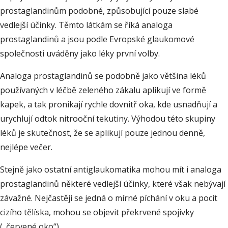
prostaglandinům podobné, způsobující pouze slabé
vedlejší účinky. Těmto látkám se říká analoga
prostaglandinů a jsou podle Evropské glaukomové
společnosti uváděny jako léky první volby.
Analoga prostaglandinů se podobně jako většina léků
používaných v léčbě zeleného zákalu aplikují ve formě
kapek, a tak pronikají rychle dovnitř oka, kde usnadňují a
urychlují odtok nitrooční tekutiny. Výhodou této skupiny
léků je skutečnost, že se aplikují pouze jednou denně,
nejlépe večer.
Stejně jako ostatní antiglaukomatika mohou mít i analoga
prostaglandinů některé vedlejší účinky, které však nebývají
závažné. Nejčastěji se jedná o mírné píchání v oku a pocit
cizího tělíska, mohou se objevit překrvené spojivky
(„červené oko“).