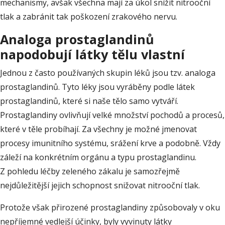
mechanismy, avšak všechna mají za úkol snížit nitrooční
tlak a zabránit tak poškození zrakového nervu.
Analoga prostaglandinů
napodobují látky tělu vlastní
Jednou z často používaných skupin léků jsou tzv. analoga
prostaglandinů. Tyto léky jsou vyráběny podle látek
prostaglandinů, které si naše tělo samo vytváří.
Prostaglandiny ovlivňují velké množství pochodů a procesů,
které v těle probíhají. Za všechny je možné jmenovat
procesy imunitního systému, srážení krve a podobně. Vždy
záleží na konkrétním orgánu a typu prostaglandinu.
Z pohledu léčby zeleného zákalu je samozřejmě
nejdůležitější jejich schopnost snižovat nitrooční tlak.
Protože však přirozené prostaglandiny způsobovaly v oku
nepříjemné vedlejší účinky, byly vyvinuty látky