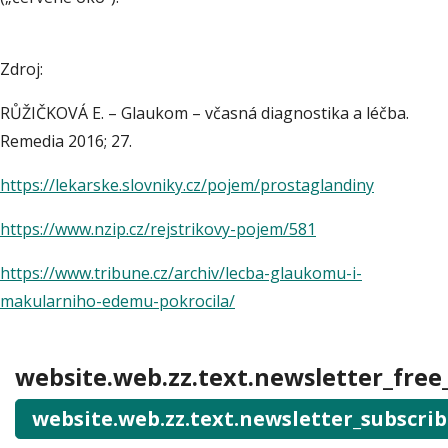
Zdroj:
RŮŽIČKOVÁ E. – Glaukom – včasná diagnostika a léčba.
Remedia 2016; 27.
https://lekarske
.slovniky.cz/pojem/prostaglandiny
https://www.nzip.cz/rejstrikovy-pojem/581
https://www.tribune.cz/archiv/lecba-glaukomu-i-
makularniho-edemu-pokrocila/
website.web.zz.text.newsletter_free
website.web.zz.text.newsletter_subscri