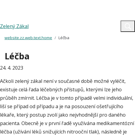
Zelený Zákal
website.zz.web.text.home
Léčba
Léčba
24. 4. 2023
Ačkoli zelený zákal není v současné době možné vyléčit,
existuje celá řada léčebných přístupů, kterými lze jeho
průběh zmírnit. Léčba je v tomto případě velmi individuální,
liší se případ od případu a je na posouzení ošetřujícího
lékaře, který postup zvolí jako nejvhodnější pro daného
pacienta. Obecně je v první řadě využívána medikamentózní
léčba (užívání léků snižujících nitrooční tlak), následně je