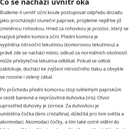
Co se nachází uvnitř oka
Budeme-li uvnitř oční koule postupovat odpředu dozadu
jako procházející sluneční paprsek, projdeme nejdříve již
zmíněnou rohovkou. Hned za rohovkou je prostor, který se
nazývá přední komora oční. Přední komora je
vyplněna nitrooční tekutinou (komorovou tekutinou) a
právě zde se nachází místo, odkud za normálních okolností
může přebytečná tekutina odtékat. Pokud se odtok
zablokuje, dochází ke zvýšení nitroočního tlaku a obvykle
se rozvine i zelený zákal.
Po průchodu přední komorou stojí světelným paprskům
v cestě barevná a neprůsvitná duhovka (iris). Otvor
uprostřed duhovky je zornice. Za duhovkou je
umístěna čočka (lens cristallina), důležitá pro lom světla a
akomodaci. Akomodaci čočky, a tím také ostré vidění do