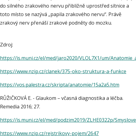
do silného zrakového nervu přibližně uprostřed sítnice a
toto místo se nazývá „papila zrakového nervu“. Právě
zrakový nerv přenáší zrakové podněty do mozku.
Zdroj:
https://is.muni.cz/el/med/jaro2020/VLOL7X1/um/Anatomie_a
https://www.nzip.cz/clanek/375-oko-struktura-a-funkce
https://vos.palestra.cz/skripta/anatomie/15a2a5.htm
RŮŽIČKOVÁ E. - Glaukom – včasná diagnostika a léčba.
Remedia 2016; 27.
https://is.muni.cz/el/med/podzim2019/ZLHE0322p/Smyslove
https://www.nzip.cz/rejstrikovy-pojem/2647