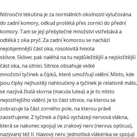
Nitrooční tekutina je za normálních okolností vylučována
do zadní komory, odkud protéká přes zornici do přední
komory. Tam se její přebytečné množství vstřebává a
odtéká z oka pryč. Za zadní komorou se nachází
nejobjemnější část oka, rosolovitá hmota
sklivce. Sklivec pak naléhá na tu nejdůležitější a nejsložitější
část oka, na sítnici. Sítnice obsahuje velké
množství tyčinek a čípků, které umožňují vidění. Místo, kde
jsou čípky nejhustěji nahloučeny a tyčinek je relativně málo,
se nazývá žlutá skvrna (macula lutea) a je to místo
nejostřejšího vidění. Je to část sítnice, na kterou se
zobrazuje ta část zorného pole, na kterou právě
zaostřujeme. Z tyčinek a čípků vycházejí nervová vlákna,
která se nakonec spojují ve zrakový nerv (nervus opticus),
nazývaný též II. hlavový nerv. Jednotlivá vlákénka se spojují