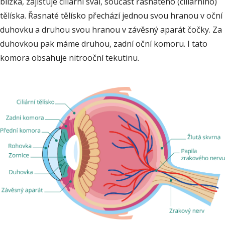
blízka, zajišťuje ciliární sval, součást řasnatého (ciliárního)
tělíska. Řasnaté tělísko přechází jednou svou hranou v oční
duhovku a druhou svou hranou v závěsný aparát čočky. Za
duhovkou pak máme druhou, zadní oční komoru. I tato
komora obsahuje nitrooční tekutinu.