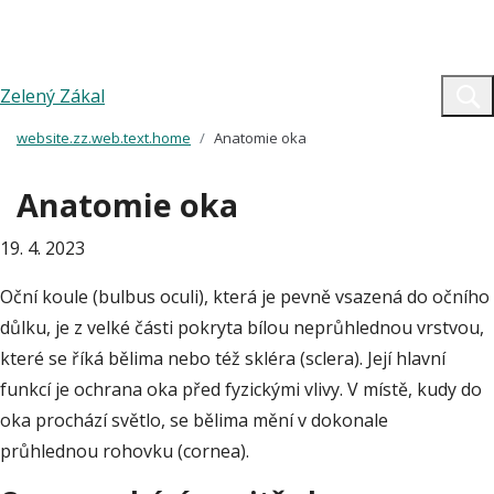
Zelený Zákal
website.zz.web.text.home
Anatomie oka
Anatomie oka
19. 4. 2023
Oční koule (bulbus oculi), která je pevně vsazená do očního
důlku, je z velké části pokryta bílou neprůhlednou vrstvou,
které se říká bělima nebo též skléra (sclera). Její hlavní
funkcí je ochrana oka před fyzickými vlivy. V místě, kudy do
oka prochází světlo, se bělima mění v dokonale
průhlednou rohovku (cornea).